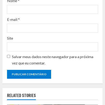
d
Nome
*
i
n
E-mail
*
g
Site
Salvar meus dados neste navegador para a próxima
vez que eu comentar.
RELATED STORIES