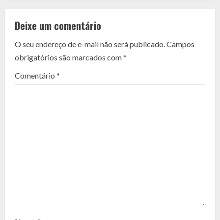
o
Deixe um comentário
n
O seu endereço de e-mail não será publicado.
Campos
t
obrigatórios são marcados com
*
i
Comentário
*
n
u
e
R
e
a