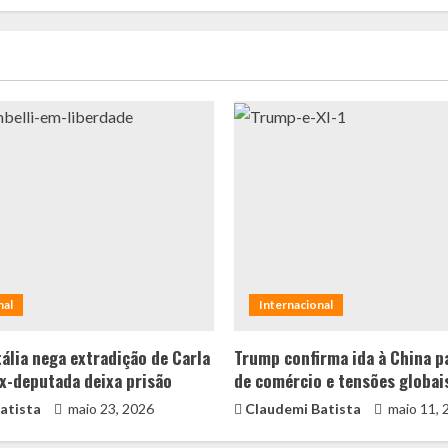
nal
Internacional
tália nega extradição de Carla
Trump confirma ida à China p
ex-deputada deixa prisão
de comércio e tensões globai
atista
maio 23, 2026
Claudemi Batista
maio 11, 