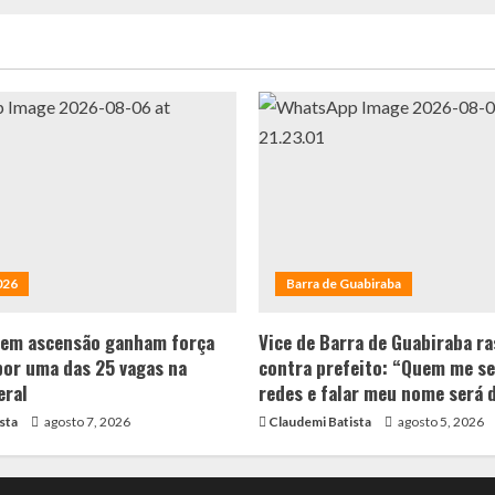
026
Barra de Guabiraba
 em ascensão ganham força
Vice de Barra de Guabiraba ra
por uma das 25 vagas na
contra prefeito: “Quem me se
eral
redes e falar meu nome será 
sta
agosto 7, 2026
Claudemi Batista
agosto 5, 2026