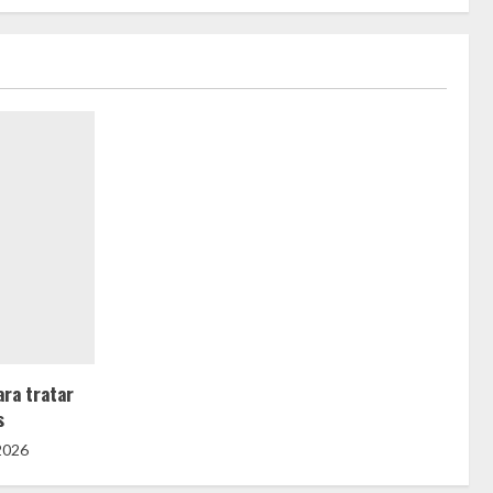
ara tratar
s
2026