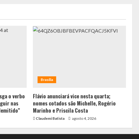
Brasília
sga o verbo
Flávio anunciará vice nesta quarta;
guir nas
nomes cotados são Michelle, Rogério
demitido”
Marinho e Priscila Costa
Claudemi Batista
agosto 4, 2026