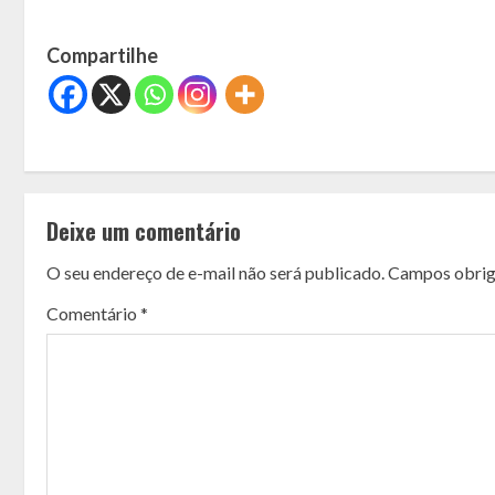
Compartilhe
C
o
Deixe um comentário
n
O seu endereço de e-mail não será publicado.
Campos obrig
t
Comentário
*
i
n
u
e