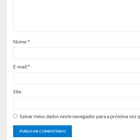
R
e
a
Nome
*
d
i
E-mail
*
n
g
Site
Salvar meus dados neste navegador para a próxima vez 