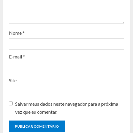
e
a
d
Nome
*
i
n
E-mail
*
g
Site
Salvar meus dados neste navegador para a próxima
vez que eu comentar.