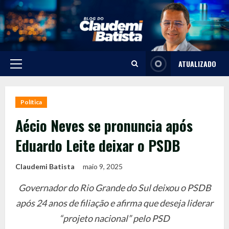
Skip
to
content
ATUALIZADO
Primary
Menu
Política
Aécio Neves se pronuncia após
Eduardo Leite deixar o PSDB
Claudemi Batista
maio 9, 2025
Governador do Rio Grande do Sul deixou o PSDB
após 24 anos de filiação e afirma que deseja liderar
“projeto nacional” pelo PSD