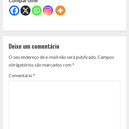
Compartilhe
C
o
Deixe um comentário
n
O seu endereço de e-mail não será publicado.
Campos
t
obrigatórios são marcados com
*
i
Comentário
*
n
u
e
R