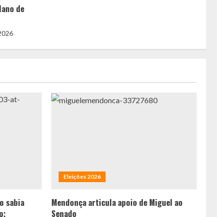
lano de
 2026
Eleições 2026
ão sabia
Mendonça articula apoio de Miguel ao
o;
Senado