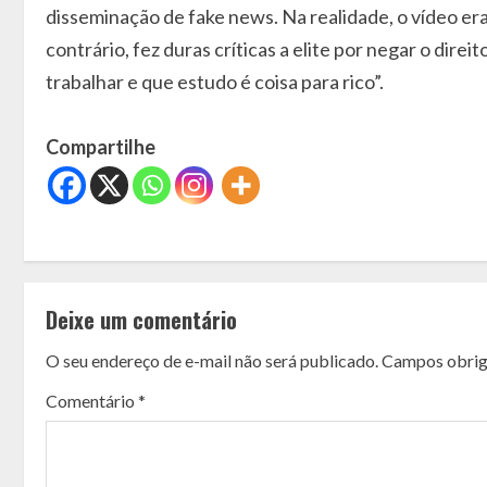
disseminação de fake news. Na realidade, o vídeo era
contrário, fez duras críticas a elite por negar o dir
trabalhar e que estudo é coisa para rico”.
Compartilhe
C
o
Deixe um comentário
n
O seu endereço de e-mail não será publicado.
Campos obrig
t
Comentário
*
i
n