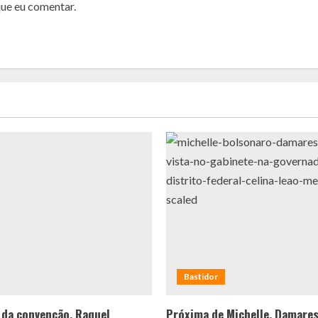
que eu comentar.
Bastidor
 da convenção, Raquel
Próxima de Michelle, Damare