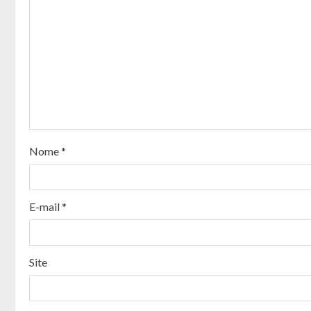
u
e
R
e
a
Nome
*
d
i
E-mail
*
n
g
Site