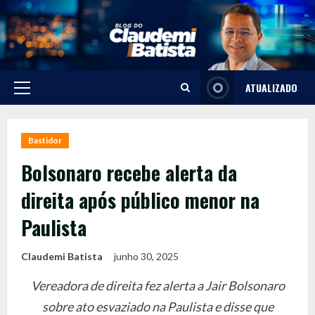
Skip
to
content
ATUALIZADO
Primary
Menu
Bastidor
Bolsonaro recebe alerta da
direita após público menor na
Paulista
Claudemi Batista
junho 30, 2025
Vereadora de direita fez alerta a Jair Bolsonaro
sobre ato esvaziado na Paulista e disse que