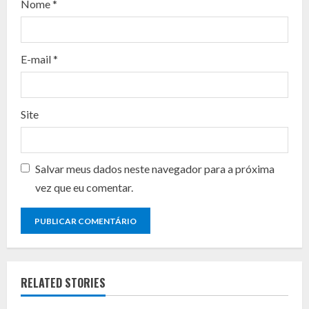
d
Nome
*
i
n
E-mail
*
g
Site
Salvar meus dados neste navegador para a próxima
vez que eu comentar.
RELATED STORIES