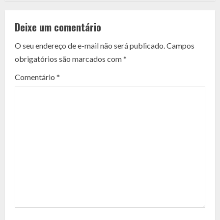
o
Deixe um comentário
n
O seu endereço de e-mail não será publicado.
Campos
t
obrigatórios são marcados com
*
i
Comentário
*
n
u
e
R
e
a