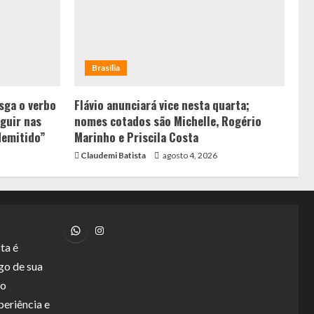
Brasília
sga o verbo
Flávio anunciará vice nesta quarta;
guir nas
nomes cotados são Michelle, Rogério
demitido”
Marinho e Priscila Costa
Claudemi Batista
agosto 4, 2026
WhatsApp
Instagram
ta é
go de sua
lo
periência e