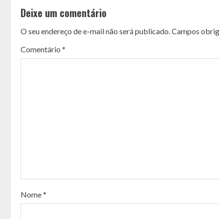
o
Deixe um comentário
n
O seu endereço de e-mail não será publicado.
Campos obrig
t
Comentário
*
i
n
u
e
R
e
a
Nome
*
d