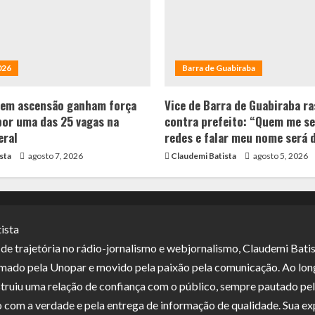
026
Barra de Guabiraba
 em ascensão ganham força
Vice de Barra de Guabiraba ra
por uma das 25 vagas na
contra prefeito: “Quem me se
eral
redes e falar meu nome será 
sta
agosto 7, 2026
Claudemi Batista
agosto 5, 2026
ista
e trajetória no rádio-jornalismo e webjornalismo, Claudemi Batis
ormado pela Unopar e movido pela paixão pela comunicação. Ao lon
struiu uma relação de confiança com o público, sempre pautado pe
com a verdade e pela entrega de informação de qualidade. Sua ex