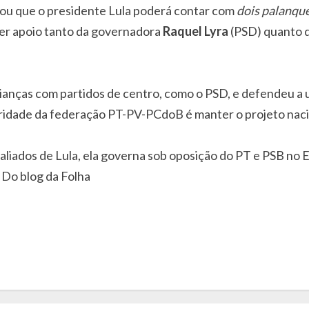
ou que o presidente Lula poderá contar com
dois palanqu
ter apoio tanto da governadora
Raquel Lyra
(PSD) quanto d
ianças com partidos de centro, como o PSD, e defendeu a 
ioridade da federação PT-PV-PCdoB é manter o projeto naci
iados de Lula, ela governa sob oposição do PT e PSB no Es
 Do blog da Folha