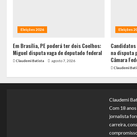
Eleições 2026
Eleições 2
Em Brasília, PE poderá ter dois Coelhos:
Candidatos
Miguel disputa vaga de deputado federal
na disputa 
Câmara Fed
Claudemi Batista
agosto 7, 2026
Claudemi Bati
Claudemi Bat
Com 18 anos d
jornalista f
carreira, con
compromisso 