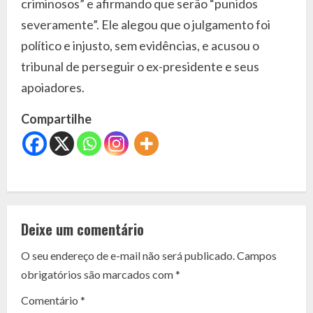
criminosos” e afirmando que serão “punidos
severamente”. Ele alegou que o julgamento foi
político e injusto, sem evidências, e acusou o
tribunal de perseguir o ex-presidente e seus
apoiadores.
Compartilhe
C
o
Deixe um comentário
n
O seu endereço de e-mail não será publicado.
Campos
t
obrigatórios são marcados com
*
i
Comentário
*