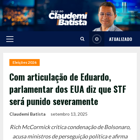
Skip
to
content
ATUALIZADO
Primary
Menu
Eleições 2026
Com articulação de Eduardo,
parlamentar dos EUA diz que STF
será punido severamente
Claudemi Batista
setembro 13, 2025
Rich McCormick critica condenação de Bolsonaro,
acusa ministros de perseguição política e afirma