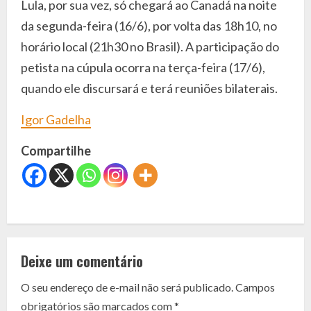
Lula, por sua vez, só chegará ao Canadá na noite
da segunda-feira (16/6), por volta das 18h10, no
horário local (21h30 no Brasil). A participação do
petista na cúpula ocorra na terça-feira (17/6),
quando ele discursará e terá reuniões bilaterais.
Igor Gadelha
Compartilhe
C
o
Deixe um comentário
n
O seu endereço de e-mail não será publicado.
Campos
t
obrigatórios são marcados com
*