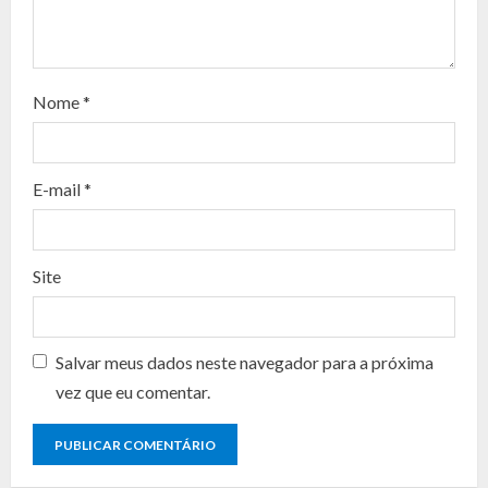
e
a
d
Nome
*
i
n
E-mail
*
g
Site
Salvar meus dados neste navegador para a próxima
vez que eu comentar.