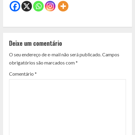
C
o
Deixe um comentário
n
O seu endereço de e-mail não será publicado.
Campos
t
obrigatórios são marcados com
*
i
Comentário
*
n
u
e
R