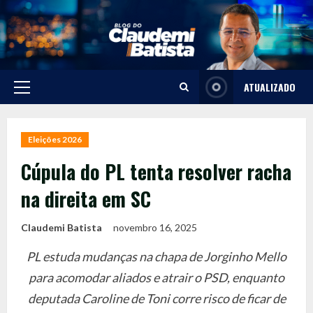
Skip
to
content
ATUALIZADO
Primary
Menu
Eleições 2026
Cúpula do PL tenta resolver racha
na direita em SC
Claudemi Batista
novembro 16, 2025
PL estuda mudanças na chapa de Jorginho Mello
para acomodar aliados e atrair o PSD, enquanto
deputada Caroline de Toni corre risco de ficar de