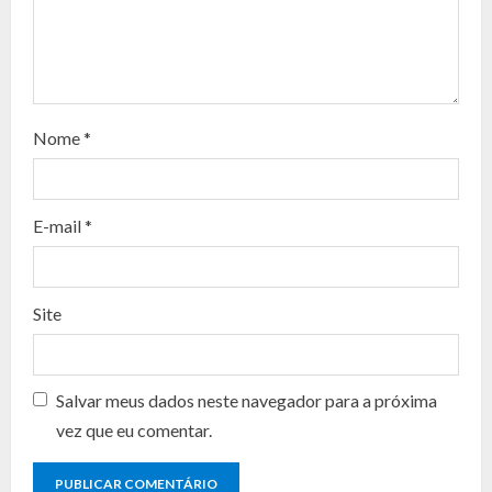
e
a
d
Nome
*
i
n
E-mail
*
g
Site
Salvar meus dados neste navegador para a próxima
vez que eu comentar.