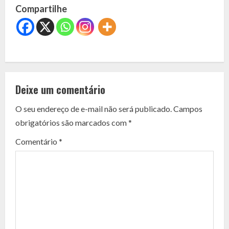
Compartilhe
C
o
Deixe um comentário
n
O seu endereço de e-mail não será publicado.
Campos
t
obrigatórios são marcados com
*
i
Comentário
*
n
u
e
R