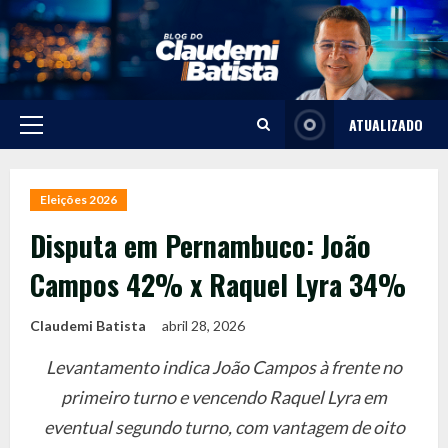
Skip
to
content
ATUALIZADO
Primary
Menu
Eleições 2026
Disputa em Pernambuco: João
Campos 42% x Raquel Lyra 34%
Claudemi Batista
abril 28, 2026
Levantamento indica João Campos à frente no
primeiro turno e vencendo Raquel Lyra em
eventual segundo turno, com vantagem de oito