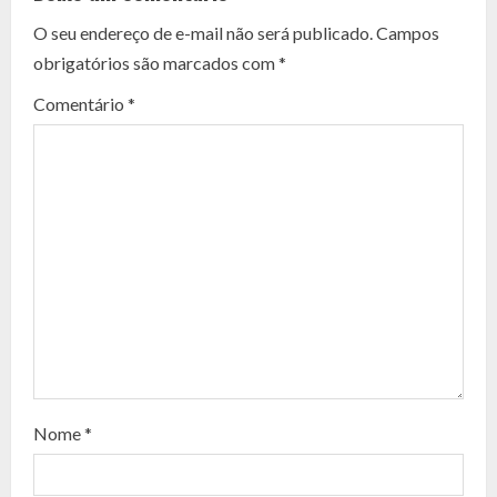
n
O seu endereço de e-mail não será publicado.
Campos
t
obrigatórios são marcados com
*
i
Comentário
*
n
u
e
R
e
a
d
Nome
*
i