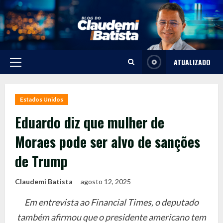
Skip
to
content
ATUALIZADO
Primary
Menu
Estados Unidos
Eduardo diz que mulher de
Moraes pode ser alvo de sanções
de Trump
Claudemi Batista
agosto 12, 2025
Em entrevista ao Financial Times, o deputado
também afirmou que o presidente americano tem