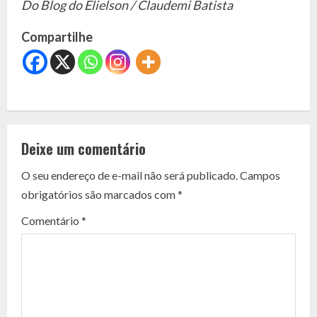
Do Blog do Elielson / Claudemi Batista
Compartilhe
C
o
Deixe um comentário
n
O seu endereço de e-mail não será publicado.
Campos
t
obrigatórios são marcados com
*
i
Comentário
*
n
u
e