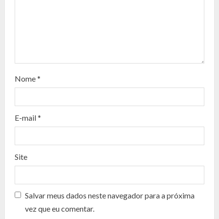
R
e
a
d
Nome
*
i
n
E-mail
*
g
Site
Salvar meus dados neste navegador para a próxima
vez que eu comentar.