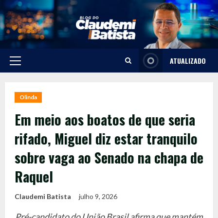
Skip
to
content
ATUALIZADO
Primary
Menu
Olinda
Em meio aos boatos de que seria
rifado, Miguel diz estar tranquilo
sobre vaga ao Senado na chapa de
Raquel
Claudemi Batista
julho 9, 2026
Pré-candidato do União Brasil afirma que mantém