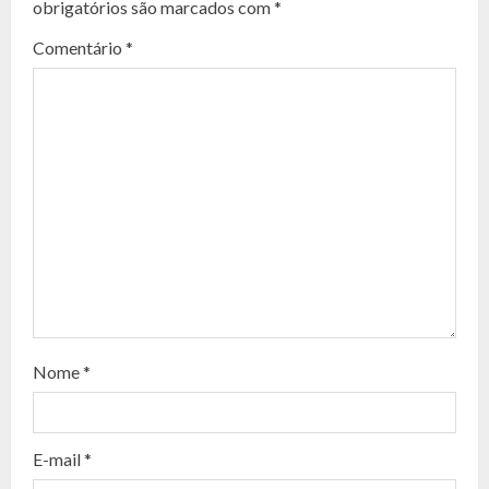
t
obrigatórios são marcados com
*
i
Comentário
*
n
u
e
R
e
a
d
Nome
*
i
n
E-mail
*