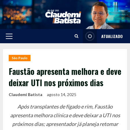
Skip
to
content
ATUALIZADO
Primary
Menu
São Paulo
Faustão apresenta melhora e deve
deixar UTI nos próximos dias
Claudemi Batista
agosto 14, 2025
Após transplantes de fígado e rim, Faustão
apresenta melhora clínica e deve deixar a UTI nos
próximos dias; apresentador já planeja retomar