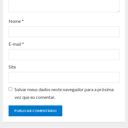
a
d
Nome
*
i
n
E-mail
*
g
Site
Salvar meus dados neste navegador para a próxima
vez que eu comentar.