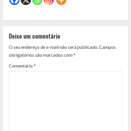
C
o
Deixe um comentário
n
O seu endereço de e-mail não será publicado.
Campos
t
obrigatórios são marcados com
*
i
Comentário
*
n
u
e
R
e