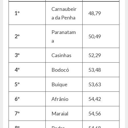
Carnaubeir
1º
48,79
a da Penha
Paranatam
2º
50,49
a
3º
Casinhas
52,29
4º
Bodocó
53,48
5º
Buíque
53,63
6º
Afrânio
54,42
7º
Maraial
54,56
8º
Pedra
54,68