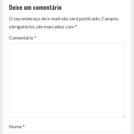
o
Deixe um comentário
n
O seu endereço de e-mail não será publicado.
Campos
t
obrigatórios são marcados com
*
i
Comentário
*
n
u
e
R
e
a
d
Nome
*