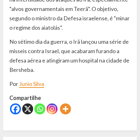
“alvos governamentais em Teerã”. O objetivo,
segundo o ministro da Defesa israelense, é “minar
o regime dos aiatolás”.
No sétimo dia da guerra, o Irã lançou uma série de
mísseis contra Israel, que acabaram furando a
defesa aérea e atingiram um hospital na cidade de
Bersheba.
Por
Junio Silva
Compartilhe
C