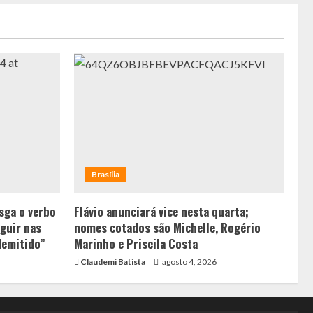
Brasília
sga o verbo
Flávio anunciará vice nesta quarta;
guir nas
nomes cotados são Michelle, Rogério
demitido”
Marinho e Priscila Costa
Claudemi Batista
agosto 4, 2026