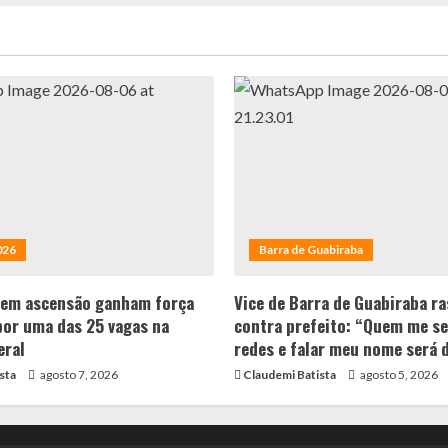
026
Barra de Guabiraba
 em ascensão ganham força
Vice de Barra de Guabiraba ra
por uma das 25 vagas na
contra prefeito: “Quem me se
eral
redes e falar meu nome será 
sta
agosto 7, 2026
Claudemi Batista
agosto 5, 2026