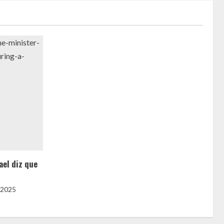
ael diz que
 2025