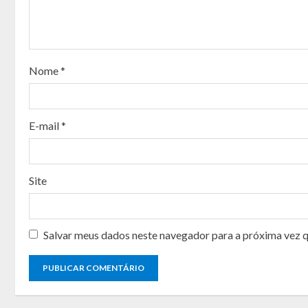
R
e
a
Nome
*
d
i
E-mail
*
n
g
Site
Salvar meus dados neste navegador para a próxima vez 