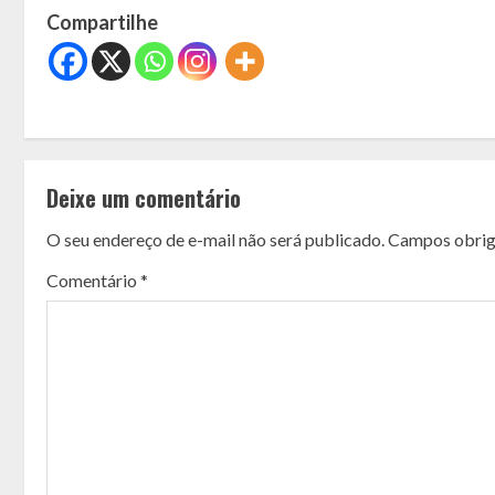
Compartilhe
C
o
Deixe um comentário
n
O seu endereço de e-mail não será publicado.
Campos obrig
t
Comentário
*
i
n
u
e