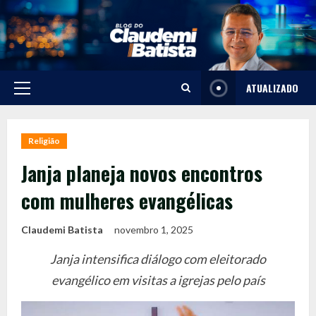
Skip
to
content
ATUALIZADO
Primary
Menu
Religião
Janja planeja novos encontros
com mulheres evangélicas
Claudemi Batista
novembro 1, 2025
Janja intensifica diálogo com eleitorado
evangélico em visitas a igrejas pelo país