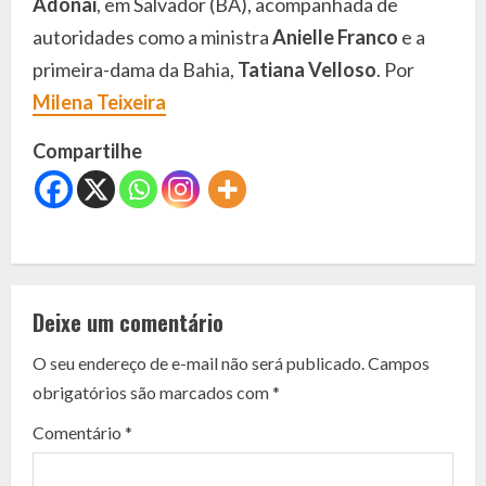
Adonai
, em Salvador (BA), acompanhada de
autoridades como a ministra
Anielle Franco
e a
primeira-dama da Bahia,
Tatiana Velloso
. Por
Milena Teixeira
Compartilhe
C
o
Deixe um comentário
n
O seu endereço de e-mail não será publicado.
Campos
t
obrigatórios são marcados com
*
i
Comentário
*
n