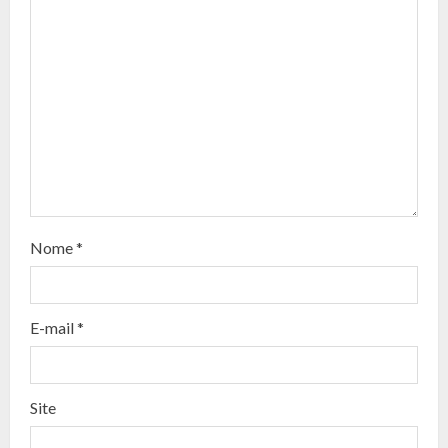
u
e
R
e
a
d
Nome
*
i
n
E-mail
*
g
Site