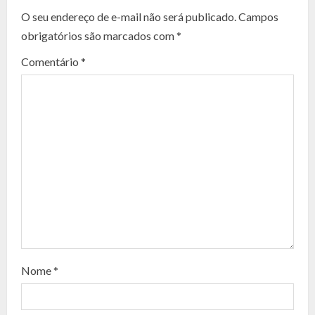
n
O seu endereço de e-mail não será publicado.
Campos
t
obrigatórios são marcados com
*
i
Comentário
*
n
u
e
R
e
a
d
Nome
*
i