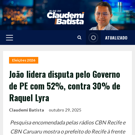
Skip
to
content
ATUALIZADO
Primary
Menu
Eleições 2026
João lidera disputa pelo Governo
de PE com 52%, contra 30% de
Raquel Lyra
Claudemi Batista
outubro 29, 2025
Pesquisa encomendada pelas rádios CBN Recife e
CBN Caruaru mostra o prefeito do Recife à frente