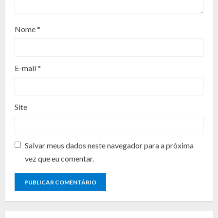
a
d
Nome
*
i
n
E-mail
*
g
Site
Salvar meus dados neste navegador para a próxima
vez que eu comentar.