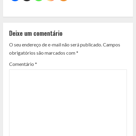
C
o
Deixe um comentário
n
O seu endereço de e-mail não será publicado.
Campos
t
obrigatórios são marcados com
*
i
Comentário
*
n
u
e
R
e