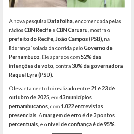
A nova pesquisa
Datafolha
, encomendada pelas
rádios
CBN Recife
e
CBN Caruaru
, mostra o
prefeito do Recife, João Campos (PSB)
, na
liderança isolada da corrida pelo
Governo de
Pernambuco
. Ele aparece com
52% das
intenções de voto
, contra
30% da governadora
Raquel Lyra (PSD)
.
O levantamento foi realizado entre
21 e 23 de
outubro de 2025
, em
43 municípios
pernambucanos
, com
1.022 entrevistas
presenciais
. A
margem de erro é de 3 pontos
percentuais
, e o
nível de confiança é de 95%
.