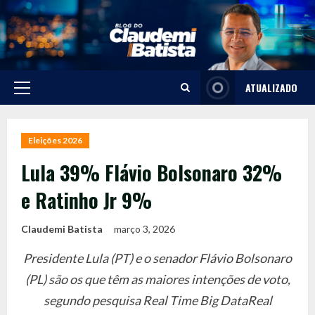
Skip
to
content
ATUALIZADO
Primary
Menu
Eleições 2026
Lula 39% Flávio Bolsonaro 32%
e Ratinho Jr 9%
Claudemi Batista
março 3, 2026
Presidente Lula (PT) e o senador Flávio Bolsonaro
(PL) são os que têm as maiores intenções de voto,
segundo pesquisa Real Time Big DataReal