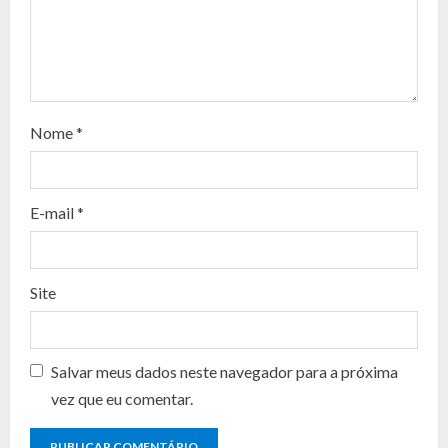
R
e
a
d
Nome
*
i
n
E-mail
*
g
Site
Salvar meus dados neste navegador para a próxima
vez que eu comentar.