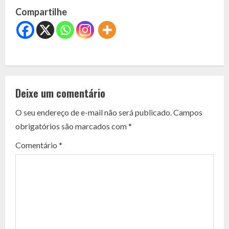
Compartilhe
C
o
Deixe um comentário
n
O seu endereço de e-mail não será publicado.
Campos
t
obrigatórios são marcados com
*
i
Comentário
*
n
u
e