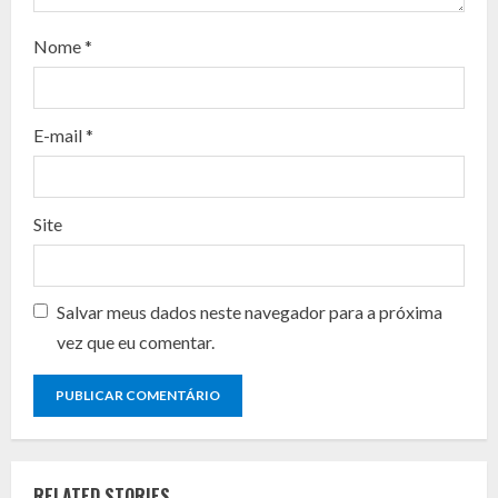
d
Nome
*
i
n
E-mail
*
g
Site
Salvar meus dados neste navegador para a próxima
vez que eu comentar.
RELATED STORIES