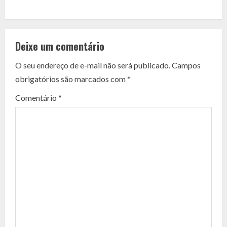
C
o
Deixe um comentário
n
O seu endereço de e-mail não será publicado.
Campos
t
obrigatórios são marcados com
*
i
Comentário
*
n
u
e
R
e
a