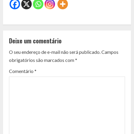
C
o
Deixe um comentário
n
O seu endereço de e-mail não será publicado.
Campos
t
obrigatórios são marcados com
*
i
Comentário
*
n
u
e
R