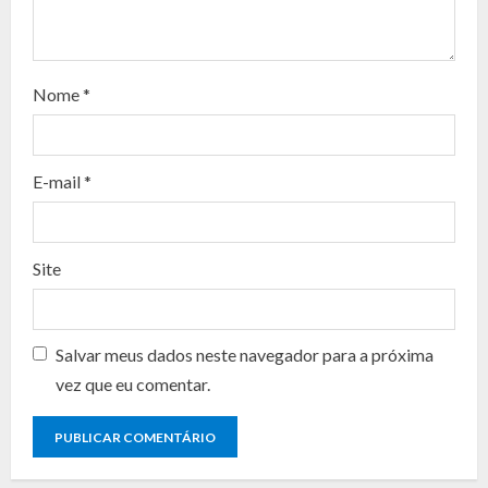
e
a
d
Nome
*
i
n
E-mail
*
g
Site
Salvar meus dados neste navegador para a próxima
vez que eu comentar.