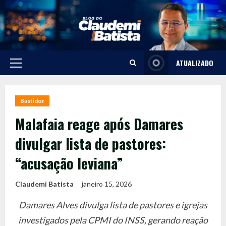
Skip
to
content
ATUALIZADO
Primary
Menu
Bastidor
Malafaia reage após Damares
divulgar lista de pastores:
“acusação leviana”
Claudemi Batista
janeiro 15, 2026
Damares Alves divulga lista de pastores e igrejas
investigados pela CPMI do INSS, gerando reação