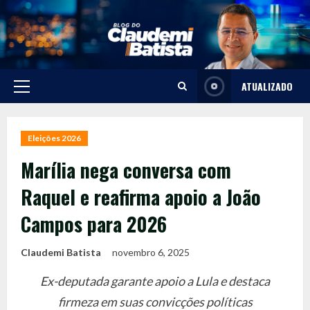
Skip
to
content
ATUALIZADO
Primary
Menu
Eleições 2026
Marília nega conversa com
Raquel e reafirma apoio a João
Campos para 2026
Claudemi Batista
novembro 6, 2025
Ex-deputada garante apoio a Lula e destaca
firmeza em suas convicções políticas