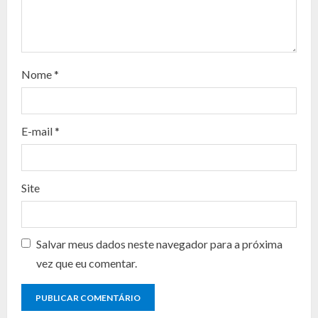
e
a
d
Nome
*
i
n
E-mail
*
g
Site
Salvar meus dados neste navegador para a próxima
vez que eu comentar.