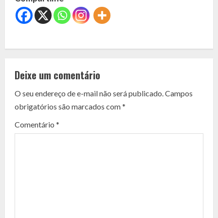
C
o
Deixe um comentário
n
O seu endereço de e-mail não será publicado.
Campos
t
obrigatórios são marcados com
*
i
Comentário
*
n
u
e
R