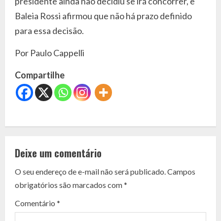
presidente ainda não decidiu se irá concorrer, e
Baleia Rossi afirmou que não há prazo definido
para essa decisão.
Por Paulo Cappelli
Compartilhe
C
o
Deixe um comentário
n
O seu endereço de e-mail não será publicado.
Campos
t
obrigatórios são marcados com
*
i
Comentário
*