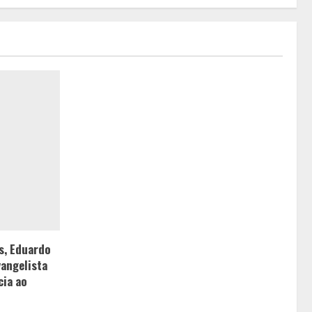
s, Eduardo
vangelista
cia ao