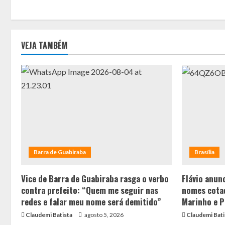
VEJA TAMBÉM
Barra de Guabiraba
Brasília
Vice de Barra de Guabiraba rasga o verbo
Flávio anunc
contra prefeito: “Quem me seguir nas
nomes cotad
redes e falar meu nome será demitido”
Marinho e P
Claudemi Batista
agosto 5, 2026
Claudemi Bati