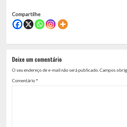
Compartilhe
C
o
Deixe um comentário
n
O seu endereço de e-mail não será publicado.
Campos obrig
t
Comentário
*
i
n
u
e