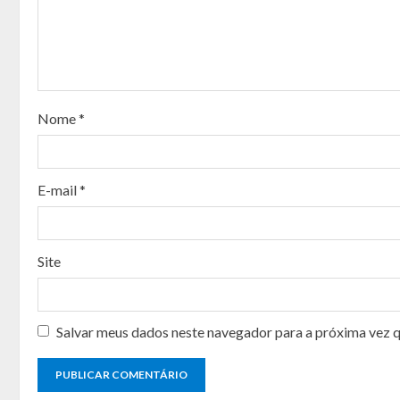
R
e
a
Nome
*
d
i
E-mail
*
n
g
Site
Salvar meus dados neste navegador para a próxima vez 