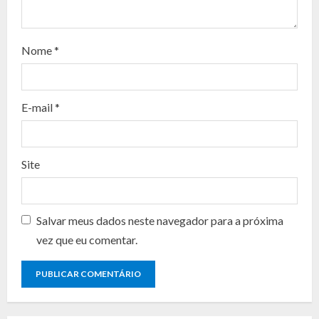
a
d
Nome
*
i
n
E-mail
*
g
Site
Salvar meus dados neste navegador para a próxima
vez que eu comentar.