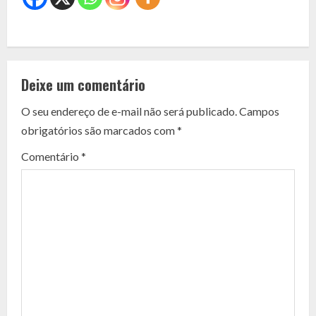
C
o
Deixe um comentário
n
O seu endereço de e-mail não será publicado.
Campos
t
obrigatórios são marcados com
*
i
Comentário
*
n
u
e
R
e