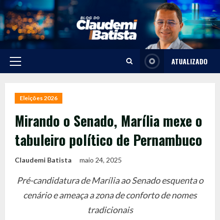
Skip
to
content
ATUALIZADO
Primary
Menu
Eleições 2026
Mirando o Senado, Marília mexe o
tabuleiro político de Pernambuco
Claudemi Batista
maio 24, 2025
Pré-candidatura de Marília ao Senado esquenta o
cenário e ameaça a zona de conforto de nomes
tradicionais