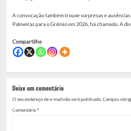
A convocação também trouxe surpresas e ausências im
Palmeiras para o Grêmio em 2026, foi chamado. A div
Compartilhe
C
o
Deixe um comentário
n
O seu endereço de e-mail não será publicado.
Campos obrig
t
Comentário
*
i
n