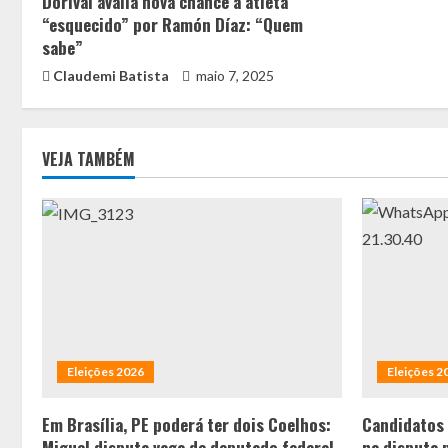
Dorival avalia nova chance a atleta
“esquecido” por Ramón Díaz: “Quem
sabe”
Claudemi Batista
maio 7, 2025
VEJA TAMBÉM
Eleições 2026
Eleições 2
Em Brasília, PE poderá ter dois Coelhos:
Candidatos
Miguel disputa vaga de deputado federal
na disputa 