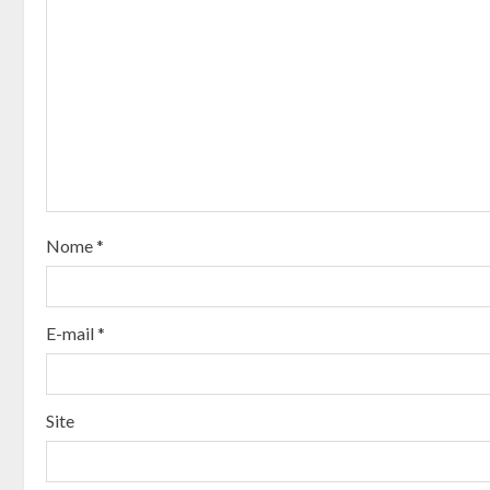
u
e
R
e
a
Nome
*
d
i
E-mail
*
n
g
Site