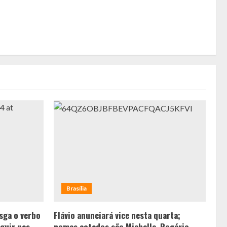
Brasília
sga o verbo
Flávio anunciará vice nesta quarta;
guir nas
nomes cotados são Michelle, Rogério