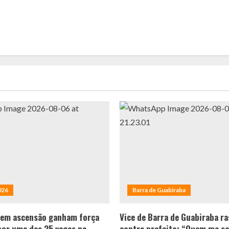
026
Barra de Guabiraba
 em ascensão ganham força
Vice de Barra de Guabiraba ra
por uma das 25 vagas na
contra prefeito: “Quem me se