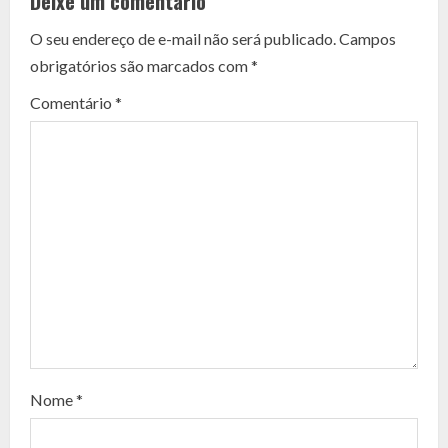
Deixe um comentário
n
O seu endereço de e-mail não será publicado.
Campos
t
obrigatórios são marcados com
*
i
Comentário
*
n
u
e
R
e
a
d
Nome
*
i