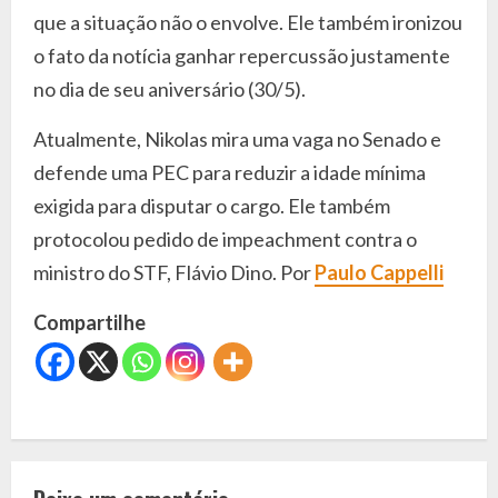
que a situação não o envolve. Ele também ironizou
o fato da notícia ganhar repercussão justamente
no dia de seu aniversário (30/5).
Atualmente, Nikolas mira uma vaga no Senado e
defende uma PEC para reduzir a idade mínima
exigida para disputar o cargo. Ele também
protocolou pedido de impeachment contra o
ministro do STF, Flávio Dino. Por
Paulo Cappelli
Compartilhe
C
o