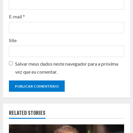
i
n
E-mail
*
g
Site
Salvar meus dados neste navegador para a próxima
vez que eu comentar.
RELATED STORIES