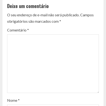
o
Deixe um comentário
n
O seu endereço de e-mail não será publicado.
Campos
t
obrigatórios são marcados com
*
i
Comentário
*
n
u
e
R
e
a
d
Nome
*