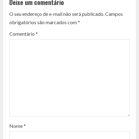
Deixe um comentário
n
O seu endereço de e-mail não será publicado.
Campos
t
obrigatórios são marcados com
*
i
Comentário
*
n
u
e
R
e
a
d
Nome
*
i