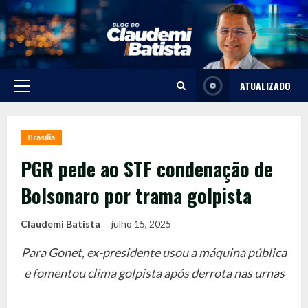
Skip
to
content
ATUALIZADO
Primary
Menu
Brasília
PGR pede ao STF condenação de
Bolsonaro por trama golpista
Claudemi Batista
julho 15, 2025
Para Gonet, ex-presidente usou a máquina pública
e fomentou clima golpista após derrota nas urnas