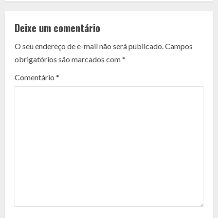
o
Deixe um comentário
n
O seu endereço de e-mail não será publicado.
Campos
t
obrigatórios são marcados com
*
i
Comentário
*
n
u
e
R
e
a