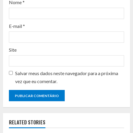
d
Nome
*
i
n
E-mail
*
g
Site
Salvar meus dados neste navegador para a próxima
vez que eu comentar.
RELATED STORIES