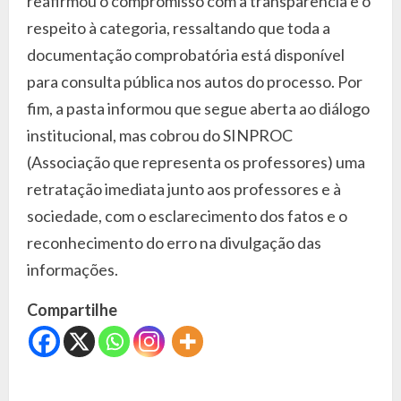
reafirmou o compromisso com a transparência e o
respeito à categoria, ressaltando que toda a
documentação comprobatória está disponível
para consulta pública nos autos do processo. Por
fim, a pasta informou que segue aberta ao diálogo
institucional, mas cobrou do SINPROC
(Associação que representa os professores) uma
retratação imediata junto aos professores e à
sociedade, com o esclarecimento dos fatos e o
reconhecimento do erro na divulgação das
informações.
Compartilhe
C