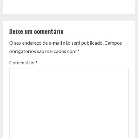
C
o
Deixe um comentário
n
O seu endereço de e-mail não será publicado.
Campos
t
obrigatórios são marcados com
*
i
Comentário
*
n
u
e
R
e