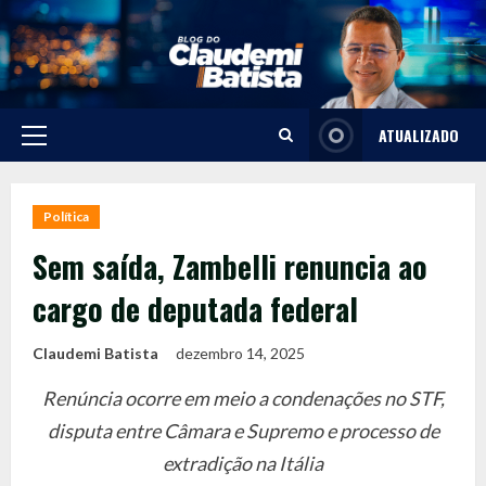
Skip
to
content
ATUALIZADO
Primary
Menu
Política
Sem saída, Zambelli renuncia ao
cargo de deputada federal
Claudemi Batista
dezembro 14, 2025
Renúncia ocorre em meio a condenações no STF,
disputa entre Câmara e Supremo e processo de
extradição na Itália