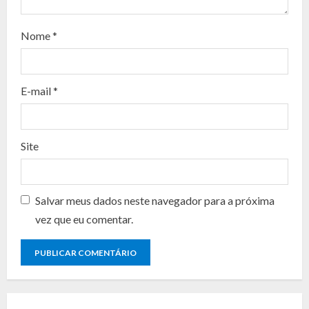
a
d
Nome
*
i
n
E-mail
*
g
Site
Salvar meus dados neste navegador para a próxima
vez que eu comentar.