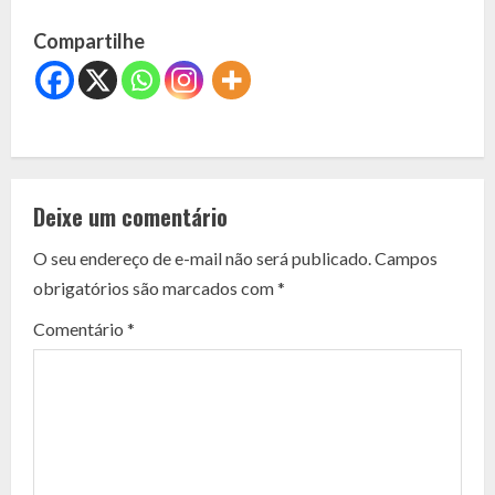
Compartilhe
C
o
Deixe um comentário
n
O seu endereço de e-mail não será publicado.
Campos
t
obrigatórios são marcados com
*
i
Comentário
*
n
u
e