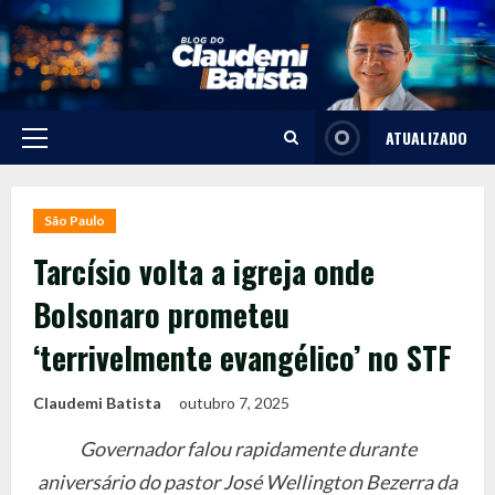
Skip
to
content
ATUALIZADO
Primary
Menu
São Paulo
Tarcísio volta a igreja onde
Bolsonaro prometeu
‘terrivelmente evangélico’ no STF
Claudemi Batista
outubro 7, 2025
Governador falou rapidamente durante
aniversário do pastor José Wellington Bezerra da