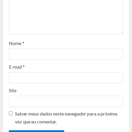
R
e
a
d
Nome
*
i
n
E-mail
*
g
Site
Salvar meus dados neste navegador para a próxima
vez que eu comentar.