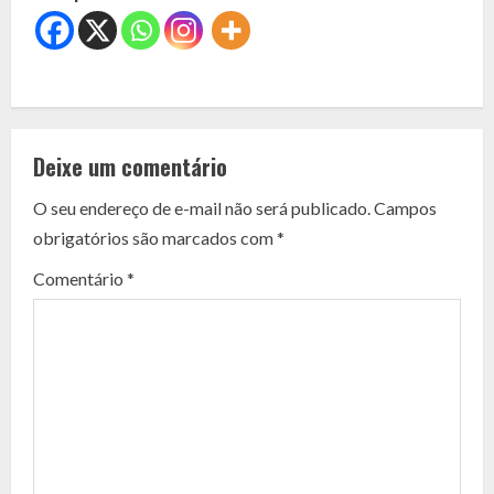
C
o
Deixe um comentário
n
O seu endereço de e-mail não será publicado.
Campos
t
obrigatórios são marcados com
*
i
Comentário
*
n
u
e
R