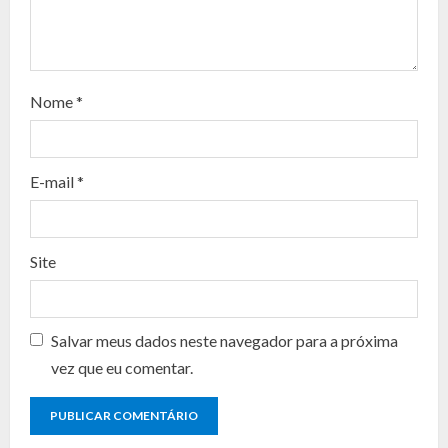
e
a
d
Nome
*
i
n
E-mail
*
g
Site
Salvar meus dados neste navegador para a próxima
vez que eu comentar.