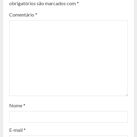
t
obrigatórios são marcados com
*
i
Comentário
*
n
u
e
R
e
a
d
Nome
*
i
n
E-mail
*