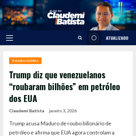
Skip
to
content
ATUALIZADO
Primary
Menu
Estados Unidos
Trump diz que venezuelanos
“roubaram bilhões” em petróleo
dos EUA
Claudemi Batista
janeiro 3, 2026
Trump acusa Maduro de roubo bilionário de
petróleo e afirma que EUA agora controlam a