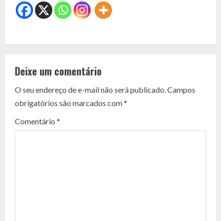
C
o
Deixe um comentário
n
O seu endereço de e-mail não será publicado.
Campos
t
obrigatórios são marcados com
*
i
Comentário
*
n
u
e
R