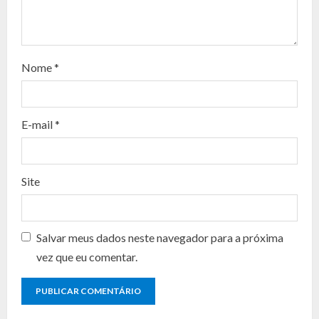
e
a
d
Nome
*
i
n
E-mail
*
g
Site
Salvar meus dados neste navegador para a próxima
vez que eu comentar.