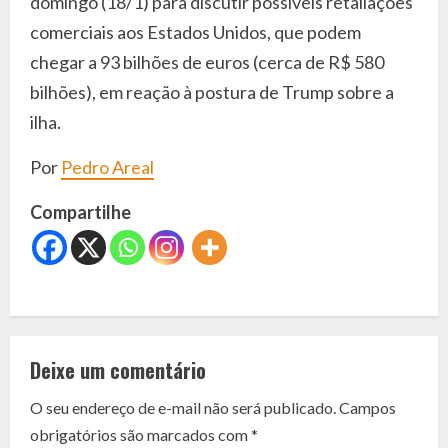
domingo (18/1) para discutir possíveis retaliações
comerciais aos Estados Unidos, que podem
chegar a 93 bilhões de euros (cerca de R$ 580
bilhões), em reação à postura de Trump sobre a
ilha.
Por
Pedro Areal
Compartilhe
C
o
Deixe um comentário
n
O seu endereço de e-mail não será publicado.
Campos
t
obrigatórios são marcados com
*