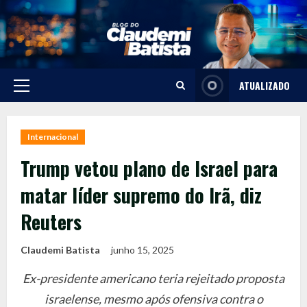
Skip
to
content
ATUALIZADO
Primary
Menu
Internacional
Trump vetou plano de Israel para
matar líder supremo do Irã, diz
Reuters
Claudemi Batista
junho 15, 2025
Ex-presidente americano teria rejeitado proposta
israelense, mesmo após ofensiva contra o