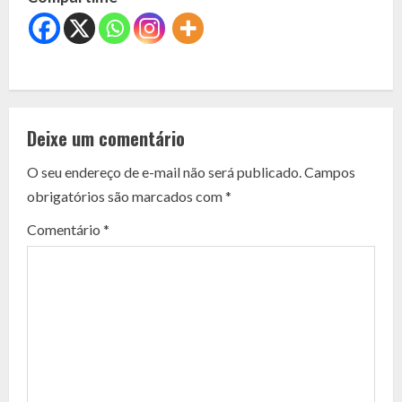
C
o
Deixe um comentário
n
O seu endereço de e-mail não será publicado.
Campos
t
obrigatórios são marcados com
*
i
Comentário
*
n
u
e
R