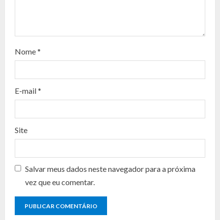
e
a
d
Nome
*
i
n
E-mail
*
g
Site
Salvar meus dados neste navegador para a próxima
vez que eu comentar.