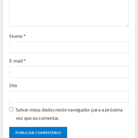
e
a
d
Nome
*
i
n
E-mail
*
g
Site
Salvar meus dados neste navegador para a próxima
vez que eu comentar.