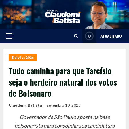
Skip
to
content
ATUALIZADO
Primary
Menu
Eleições 2026
Tudo caminha para que Tarcísio
seja o herdeiro natural dos votos
de Bolsonaro
Claudemi Batista
setembro 10, 2025
Governador de São Paulo aposta na base
bolsonarista para consolidar sua candidatura