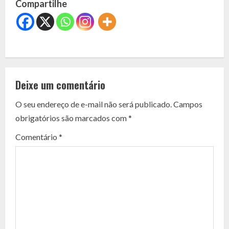
Compartilhe
C
o
Deixe um comentário
n
O seu endereço de e-mail não será publicado.
Campos
t
obrigatórios são marcados com
*
i
Comentário
*
n
u
e
R