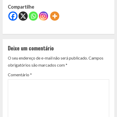
Compartilhe
C
o
Deixe um comentário
n
O seu endereço de e-mail não será publicado.
Campos
t
obrigatórios são marcados com
*
i
Comentário
*
n
u
e