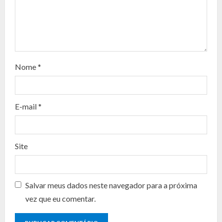
R
e
a
d
Nome
*
i
n
E-mail
*
g
Site
Salvar meus dados neste navegador para a próxima
vez que eu comentar.