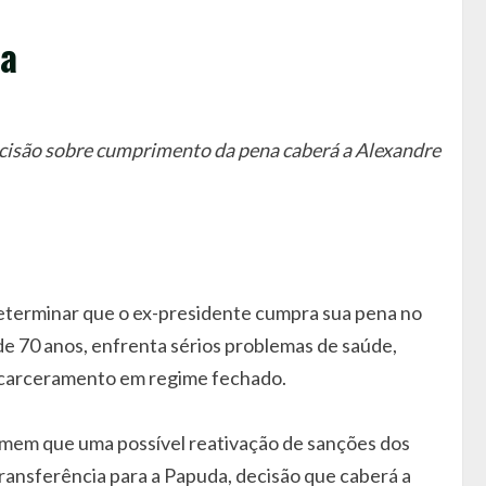
da
cisão sobre cumprimento da pena caberá a Alexandre
determinar que o ex-presidente cumpra sua pena no
de 70 anos, enfrenta sérios problemas de saúde,
 encarceramento em regime fechado.
temem que uma possível reativação de sanções dos
transferência para a Papuda, decisão que caberá a