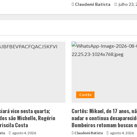
Claudemi Batista
julho 23,
Cortês
iará vice nesta quarta;
Cortês: Mikael, de 17 anos, n
os são Michelle, Rogério
nadar e continua desaparecid
riscila Costa
Bombeiros retomam buscas n
sta
agosto 4, 2026
Claudemi Batista
agosto 4, 2026