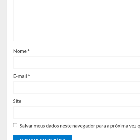
e
R
e
a
Nome
*
d
i
E-mail
*
n
g
Site
Salvar meus dados neste navegador para a próxima vez 