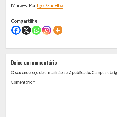
Moraes. Por
Igor Gadelha
Compartilhe
C
o
Deixe um comentário
n
O seu endereço de e-mail não será publicado.
Campos obrig
t
Comentário
*
i
n
u