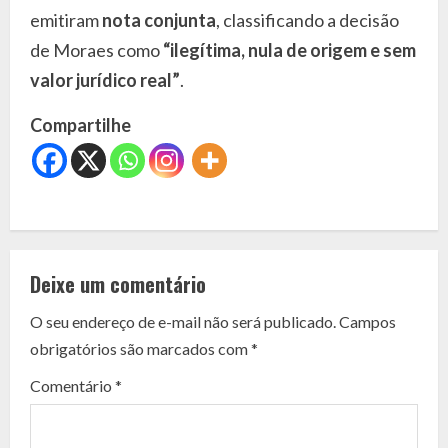
emitiram
nota conjunta
, classificando a decisão
de Moraes como
“ilegítima, nula de origem e sem
valor jurídico real”
.
Compartilhe
C
o
Deixe um comentário
n
O seu endereço de e-mail não será publicado.
Campos
t
obrigatórios são marcados com
*
i
Comentário
*
n