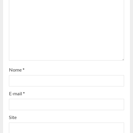
u
e
R
e
a
d
Nome
*
i
n
E-mail
*
g
Site