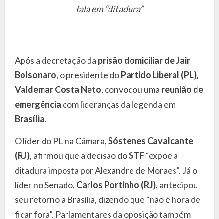
fala em “ditadura”
Após a decretação da
prisão domiciliar de Jair
Bolsonaro
, o presidente do
Partido Liberal (PL),
Valdemar Costa Neto
, convocou uma
reunião de
emergência
com lideranças da legenda em
Brasília
.
O líder do PL na Câmara,
Sóstenes Cavalcante
(RJ)
, afirmou que a decisão do
STF
“expõe a
ditadura imposta por Alexandre de Moraes”. Já o
líder no Senado,
Carlos Portinho (RJ)
, antecipou
seu retorno a Brasília, dizendo que “não é hora de
ficar fora”. Parlamentares da oposição também