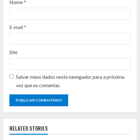
d
Nome
*
i
n
E-mail
*
g
Site
Salvar meus dados neste navegador para a próxima
vez que eu comentar.
RELATED STORIES