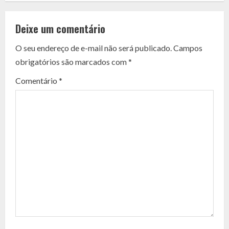
o
Deixe um comentário
n
O seu endereço de e-mail não será publicado.
Campos
t
obrigatórios são marcados com
*
i
Comentário
*
n
u
e
R
e
a