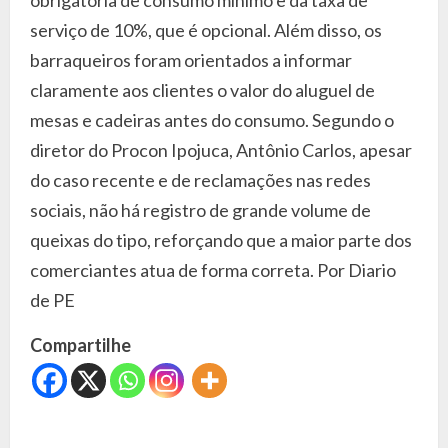
obrigatória de consumo mínimo e da taxa de
serviço de 10%, que é opcional. Além disso, os
barraqueiros foram orientados a informar
claramente aos clientes o valor do aluguel de
mesas e cadeiras antes do consumo. Segundo o
diretor do Procon Ipojuca, Antônio Carlos, apesar
do caso recente e de reclamações nas redes
sociais, não há registro de grande volume de
queixas do tipo, reforçando que a maior parte dos
comerciantes atua de forma correta. Por Diario
de PE
Compartilhe
C