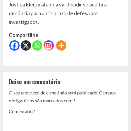
Justiça Eleitoral ainda vai decidir se aceita a
denúncia para abrir prazo de defesa aos
investigados.
Compartilhe
C
o
Deixe um comentário
n
O seu endereço de e-mail não será publicado.
Campos
t
obrigatórios são marcados com
*
i
Comentário
*
n