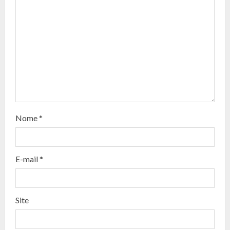
u
e
R
e
a
d
Nome
*
i
n
E-mail
*
g
Site