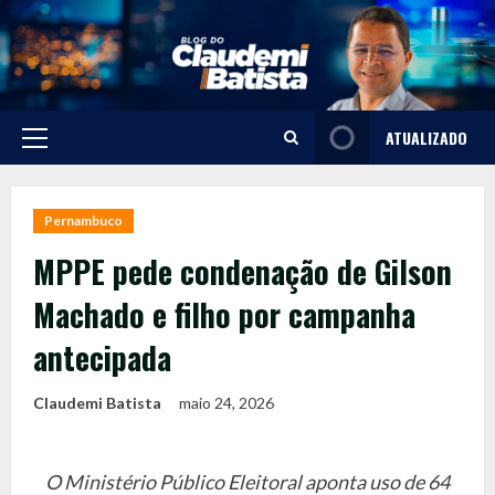
Skip
to
content
ATUALIZADO
Primary
Menu
Pernambuco
MPPE pede condenação de Gilson
Machado e filho por campanha
antecipada
Claudemi Batista
maio 24, 2026
O Ministério Público Eleitoral aponta uso de 64