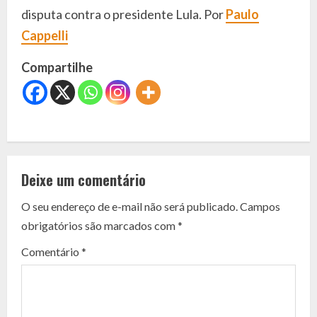
disputa contra o presidente Lula. Por
Paulo
Cappelli
Compartilhe
C
o
Deixe um comentário
n
O seu endereço de e-mail não será publicado.
Campos
t
obrigatórios são marcados com
*
i
Comentário
*
n
u