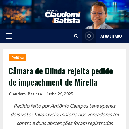
Skip
to
content
ATUALIZADO
Primary
Menu
Política
Câmara de Olinda rejeita pedido
de impeachment de Mirella
Claudemi Batista
junho 26, 2025
Pedido feito por Antônio Campos teve apenas
dois votos favoráveis; maioria dos vereadores foi
contra e duas abstenções foram registradas