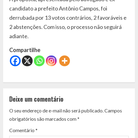
candidato a prefeito Antônio Campos, foi
derrubada por 13 votos contrários, 2 favoráveis e
2 abstenções. Com isso, o processo não seguirá
adiante.
Compartilhe
C
o
Deixe um comentário
n
O seu endereço de e-mail não será publicado.
Campos
t
obrigatórios são marcados com
*
i
Comentário
*