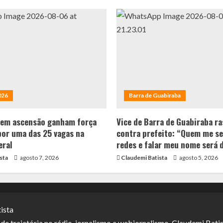
026
Barra de Guabiraba
 em ascensão ganham força
Vice de Barra de Guabiraba ra
por uma das 25 vagas na
contra prefeito: “Quem me se
eral
redes e falar meu nome será 
sta
agosto 7, 2026
Claudemi Batista
agosto 5, 2026
ista
e trajetória no rádio-jornalismo e webjornalismo, Claudemi Batis