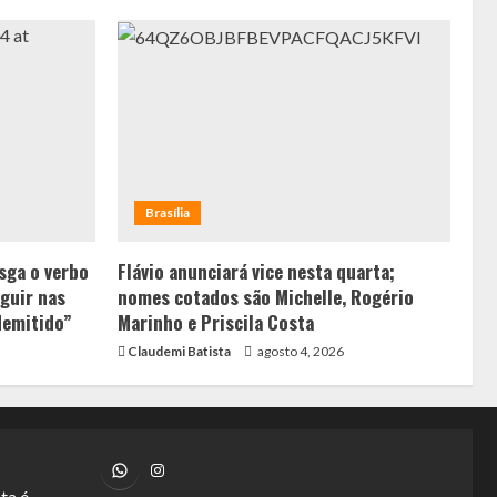
Brasília
sga o verbo
Flávio anunciará vice nesta quarta;
guir nas
nomes cotados são Michelle, Rogério
demitido”
Marinho e Priscila Costa
Claudemi Batista
agosto 4, 2026
WhatsApp
Instagram
ta é