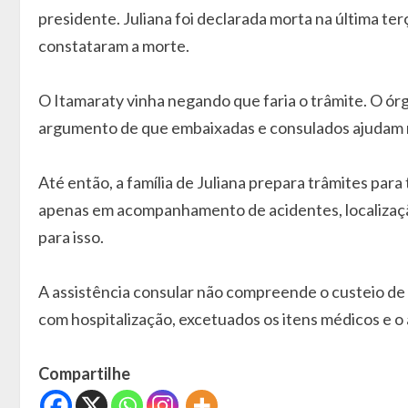
presidente. Juliana foi declarada morta na última te
constataram a morte.
O Itamaraty vinha negando que faria o trâmite. O órgã
argumento de que embaixadas e consulados ajudam 
Até então, a família de Juliana prepara trâmites par
apenas em acompanhamento de acidentes, localização e
para isso.
A assistência consular não compreende o custeio de
com hospitalização, excetuados os itens médicos e 
Compartilhe