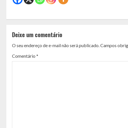
C
o
Deixe um comentário
n
O seu endereço de e-mail não será publicado.
Campos obrig
t
Comentário
*
i
n
u
e
R
e