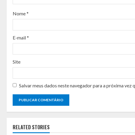
a
Nome
*
d
i
E-mail
*
n
g
Site
Salvar meus dados neste navegador para a próxima vez 
RELATED STORIES