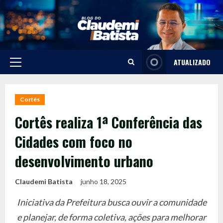
Skip
to
content
ATUALIZADO
Primary
Menu
Cortês
Cortês realiza 1ª Conferência das
Cidades com foco no
desenvolvimento urbano
Claudemi Batista
junho 18, 2025
Iniciativa da Prefeitura busca ouvir a comunidade
e planejar, de forma coletiva, ações para melhorar