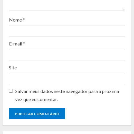
a
d
Nome
*
i
n
E-mail
*
g
Site
Salvar meus dados neste navegador para a próxima
vez que eu comentar.