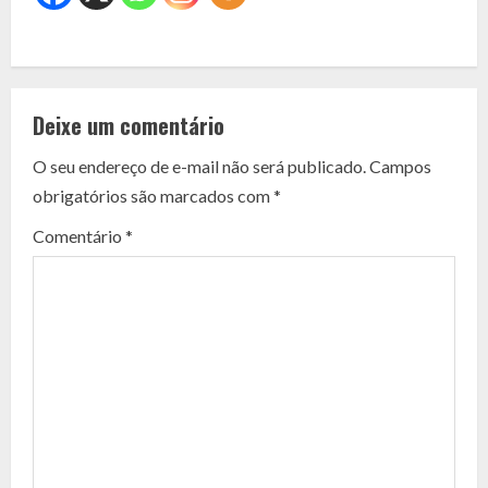
C
o
Deixe um comentário
n
O seu endereço de e-mail não será publicado.
Campos
t
obrigatórios são marcados com
*
i
Comentário
*
n
u
e
R
e