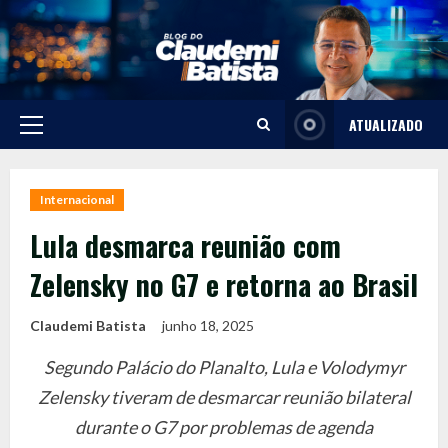
Skip
to
content
ATUALIZADO
Primary
Menu
Internacional
Lula desmarca reunião com
Zelensky no G7 e retorna ao Brasil
Claudemi Batista
junho 18, 2025
Segundo Palácio do Planalto, Lula e Volodymyr
Zelensky tiveram de desmarcar reunião bilateral
durante o G7 por problemas de agenda