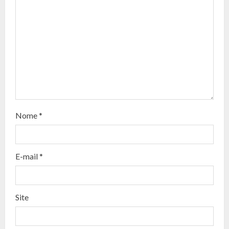
u
e
R
e
a
d
Nome
*
i
n
E-mail
*
g
Site