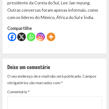
presidente da Coreia do Sul, Lee Jae-myung.
Outras conversas foram apenas informais, como
com os líderes do México, África do Sul e Índia.
Compartilhe
C
o
Deixe um comentário
n
O seu endereço de e-mail não será publicado.
Campos
t
obrigatórios são marcados com
*
i
Comentário
*
n